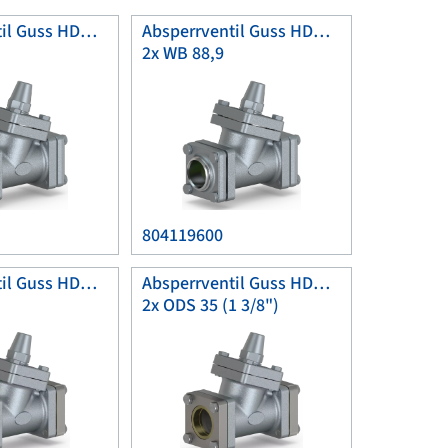
Absperrventil Guss HDK65
Absperrventil Guss HDK80
2x WB 88,9
804119600
Absperrventil Guss HDK25
Absperrventil Guss HDK40
2x ODS 35 (1 3/8")