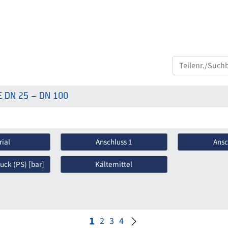
E DN 25 – DN 100
ial
Anschluss 1
Ansc
uck (PS) [bar]
Kältemittel
1
2
3
4