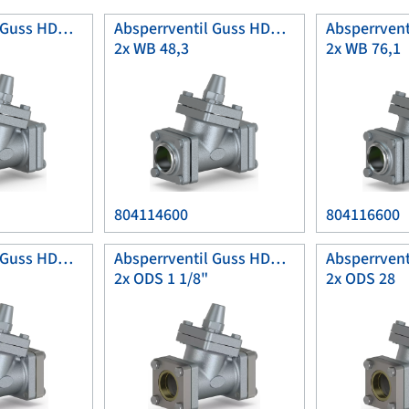
Absperrventil Guss HDK32
Absperrventil Guss HDK40
2x WB 48,3
2x WB 76,1
804114600
804116600
Absperrventil Guss HDK25
Absperrventil Guss HDK25
2x ODS 1 1/8"
2x ODS 28