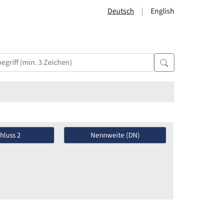
Deutsch
English
hluss 2
Nennweite (DN)