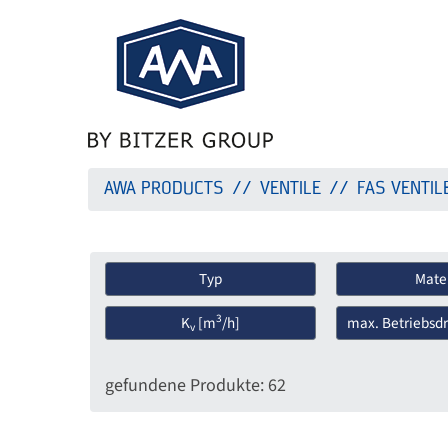
AWA PRODUCTS
VENTILE
FAS VENTIL
Typ
Mater
3
K
[m
/h]
max. Betriebsdr
v
gefundene Produkte: 62