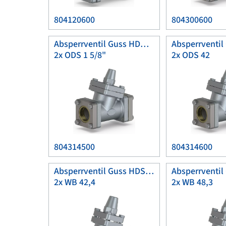
804120600
804300600
Absperrventil Guss HDK40
2x ODS 1 5/8"
2x ODS 42
804314500
804314600
Absperrventil Guss HDSK32
2x WB 42,4
2x WB 48,3