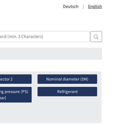
Deutsch
English
ector 2
Nominal diameter (DN)
ng pressure (PS)
Refrigerant
bar]