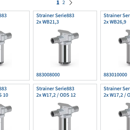
1
2
883
Strainer Serie883
Strainer Se
2x WB21,3
2x WB26,9
883008000
883010000
883
Strainer Serie883
Strainer Se
S 10
2x W17,2 / ODS 12
2x W17,2 / 