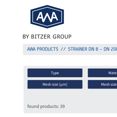
AWA PRODUCTS
STRAINER DN 8 – DN 20
Type
Mater
Mesh size [µm]
Mesh size
found products: 39