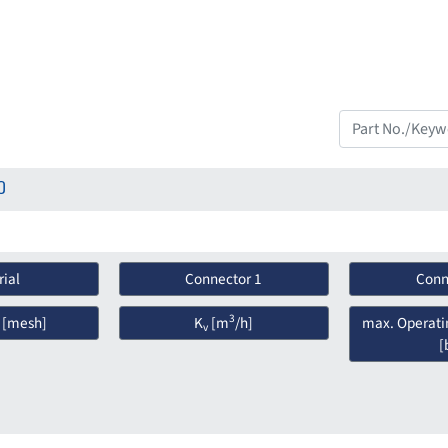
0
ial
Connector 1
Conn
3
 [mesh]
K
[m
/h]
max. Operati
v
[