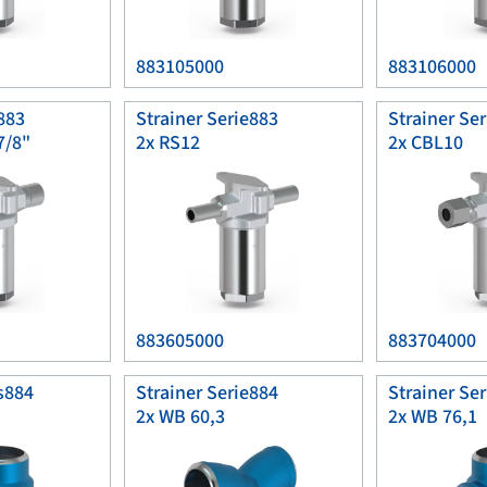
883105000
883106000
883
Strainer Serie883
Strainer Se
7/8"
2x RS12
2x CBL10
883605000
883704000
s884
Strainer Serie884
Strainer Se
2x WB 60,3
2x WB 76,1