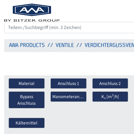
AWA PRODUCTS
VENTILE
VERDICHTERGUSSVEN
Material
Anschluss 1
Anschluss 2
3
Bypass
Manometeranschluss
K
[m
/h]
v
Anschluss
Kältemittel