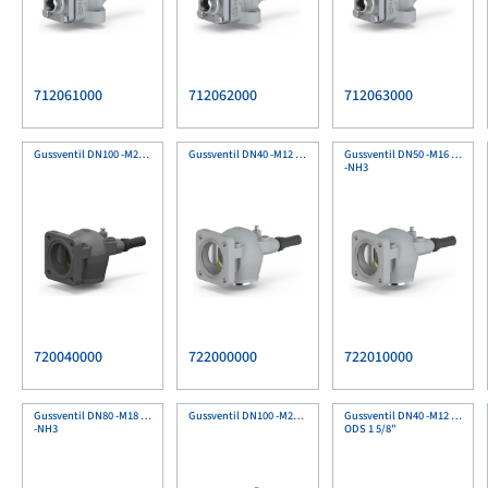
712061000
712062000
712063000
Gussventil DN100 -M20 MnPh
Gussventil DN40 -M12 Lack
Gussventil DN50 -M16 Lack
-NH3
720040000
722000000
722010000
Gussventil DN80 -M18 Lack
Gussventil DN100 -M20 Lack
Gussventil DN40 -M12 MnPh
-NH3
ODS 1 5/8"