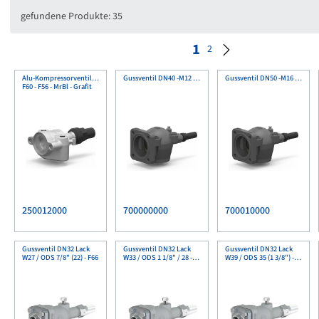
gefundene Produkte: 35
1
2
Alu-Kompressorventil Form12
Gussventil DN40 -M12 MnPh
Gussventil DN50 -M16 MnPh
F60 - F56 - MrBl - Grafit
250012000
700000000
700010000
Gussventil DN32 Lack
Gussventil DN32 Lack
Gussventil DN32 Lack
W27 / ODS 7/8" (22) - F66
W33 / ODS 1 1/8" / 28 - F66
W39 / ODS 35 (1 3/8") - F66