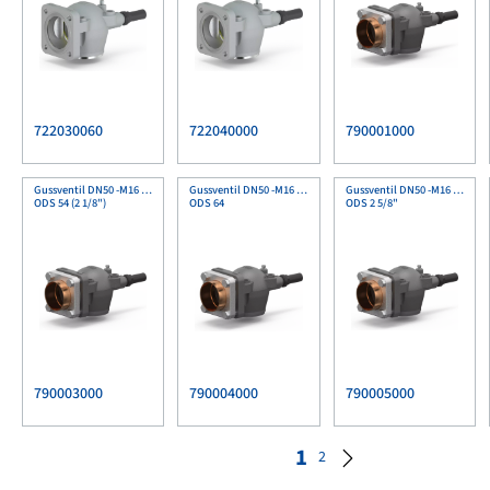
722030060
722040000
790001000
Gussventil DN50 -M16 MnPh
Gussventil DN50 -M16 MnPh
Gussventil DN50 -M16 MnPh
ODS 54 (2 1/8")
ODS 64
ODS 2 5/8"
790003000
790004000
790005000
1
2