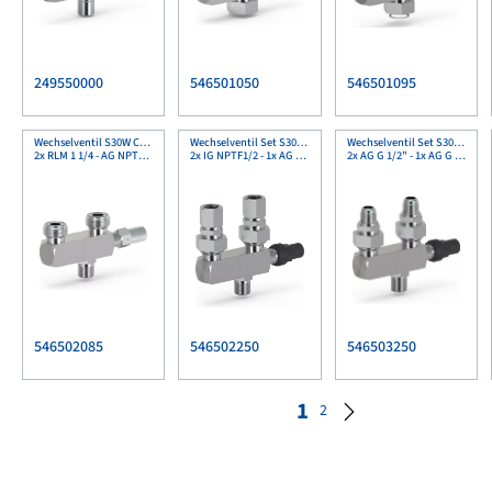
249550000
546501050
546501095
Wechselventil S30W CuSn
Wechselventil Set S30W CuSn
Wechselventil Set S30W CuSn
2x RLM 1 1/4 - AG NPTF1/2
2x IG NPTF1/2 - 1x AG NPTF1/2
2x AG G 1/2" - 1x AG G 1/2"
546502085
546502250
546503250
1
2