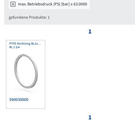
max. Betriebsdruck (PS) [bar] ≥ 63.0000
gefundene Produkte: 1
1
PTFE-Dichtring 38,1x34,9x1,5
RL 1 3/4
590030000
1